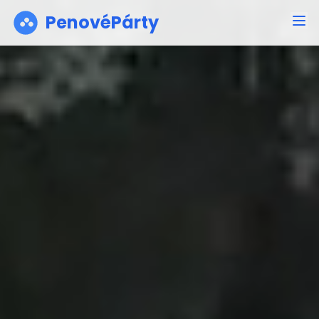
PenovéPárty