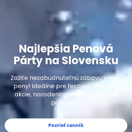
Najlepšia Penová
Párty na Slovensku
Zažite nezabudnuteľnú zábavu v mori
peny! Ideálne pre festivaly, firemné
akcie, narodeninové oslavy a letné
podujatia.
Pozrieť cenník